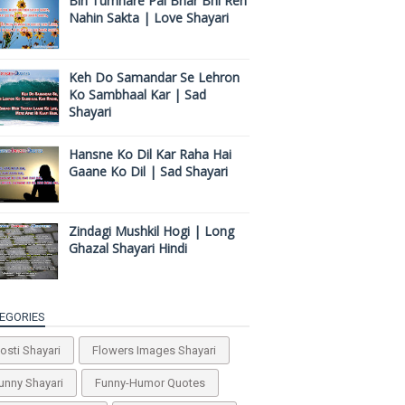
Bin Tumhare Pal Bhar Bhi Reh
Nahin Sakta | Love Shayari
Keh Do Samandar Se Lehron
Ko Sambhaal Kar | Sad
Shayari
Hansne Ko Dil Kar Raha Hai
Gaane Ko Dil | Sad Shayari
Zindagi Mushkil Hogi | Long
Ghazal Shayari Hindi
EGORIES
osti Shayari
Flowers Images Shayari
unny Shayari
Funny-Humor Quotes