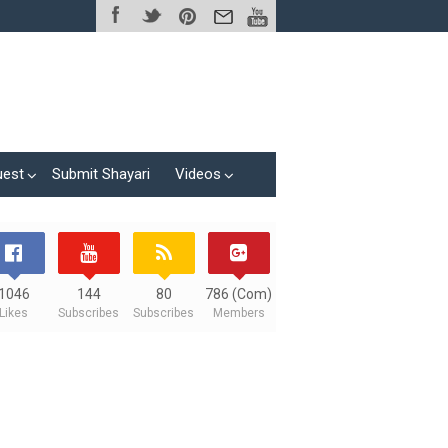
uest
Submit Shayari
Videos
1046
144
80
786 (Com)
Likes
Subscribes
Subscribes
Members