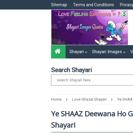
Sitemap
Terms and Conditions
Privacy
Shayari
Shayari Images
V
Search Shayari
Home
Love Ghazal Shayari
Ye SHAAZ
Ye SHAAZ Deewana Ho Ga
Shayari