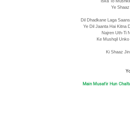
Iska To Mushkil
Ye Shaaz
Dil Dhadkane Laga Saans
Ye Dil Jaanta Hai Kitna
Najren Uth-Ti 
Ke Mushqil Unko 
Ki Shaaz Ji
Yo
Main Musafir Hun Chalt