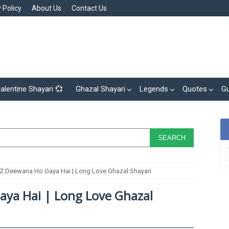
 Policy
About Us
Contact Us
alentine Shayari 💞
Ghazal Shayari
Legends
Quotes
G
 Deewana Ho Gaya Hai | Long Love Ghazal Shayari
ya Hai | Long Love Ghazal