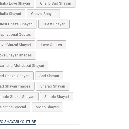
halib Love Shayari
Ghalib Sad Shayari
halib Shayari
Ghazal Shayari
uest Ghazal Shayari
Guest Shayari
nspirational Quotes
ove Ghazal Shayari
Love Quotes
ove Shayari Images
yar-Ishq-Mohabbat Shayari
ad Ghazal Shayari
Sad Shayari
ad Shayari Images
Sharab Shayari
imple Ghazal Shayari
Simple Shayari
alentine Special
Video Shayari
EO SHAYARI YOUTUBE