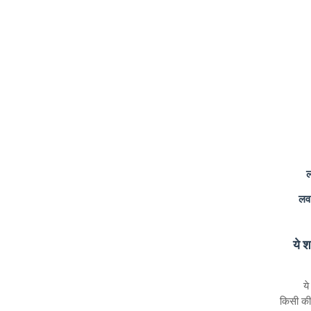
ल
लव 
ये श
ये
किसी की 