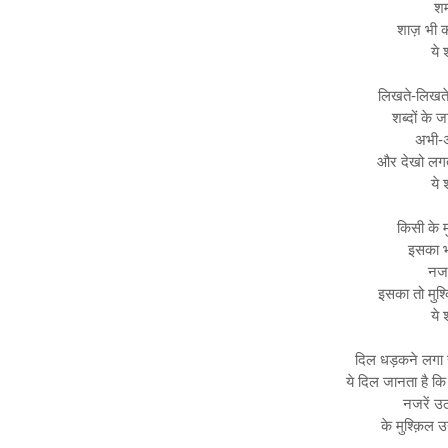
शम
शाज़ भी कत
ये 
लिखते-लिखते 
शब्दों के 
अभी-अभ
और देखो लगता
ये 
किसी के मु
इसका भी
नजरे
इसका तो मुश्
ये 
दिल धड़कने लगा सा
ये दिल जानता है कि
नजरें उठ
के मुश्क़िल 