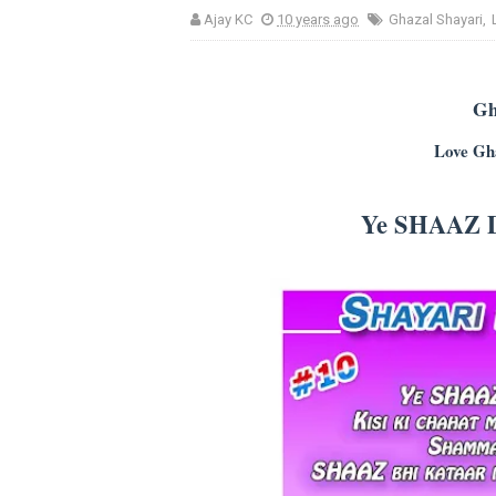
Ajay KC
10 years ago
Ghazal Shayari
,
Gh
Love Gh
Ye SHAAZ D