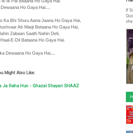
 Ik-Ik Pal Bitaana Ho Gaya Hai.
 Dewaana Ho Gaya Hai....
If 
Quo
o Ka Bhi Shuru Aana-Jaana Ho Gaya Hai,
chea
 Dushvaar Ab Waqt Betaana Ho Gaya Hai,
Nahin Zabaan Saath Nahin Deti,
Haal-E-Dil Bataana Ho Gaya Hai.
nka Dewaana Ho Gaya Hai....
u Might Also Like:
a Ja Raha Hun - Ghazal Shayari SHAAZ
P