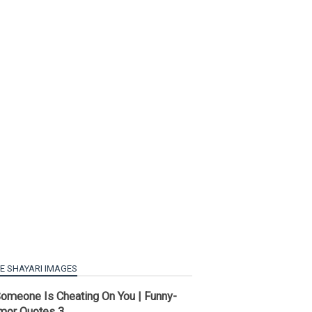
E SHAYARI IMAGES
Someone Is Cheating On You | Funny-
mor Quotes 3