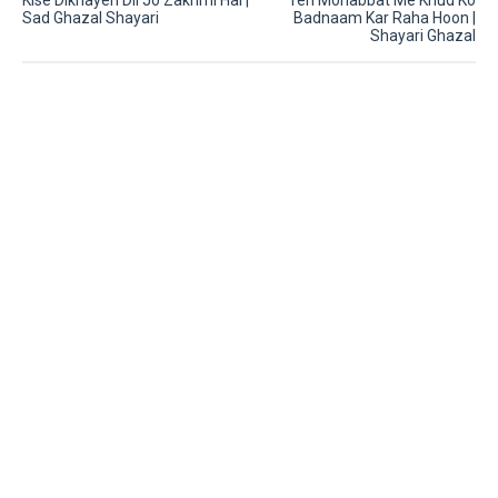
Kise Dikhayen Dil Jo Zakhmi Hai |
Teri Mohabbat Me Khud Ko
Sad Ghazal Shayari
Badnaam Kar Raha Hoon |
Shayari Ghazal