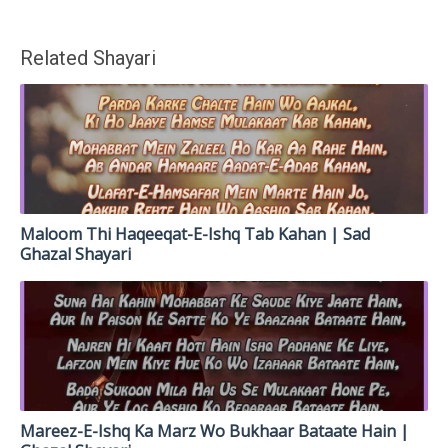
Related Shayari
Maloom Thi Haqeeqat-E-Ishq Tab Kahan | Sad
Ghazal Shayari
Mareez-E-Ishq Ka Marz Wo Bukhaar Bataate Hain |