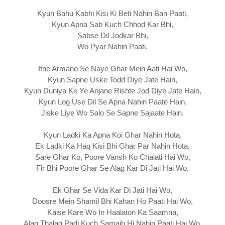
Kyun Bahu Kabhi Kisi Ki Beti Nahin Ban Paati,
Kyun Apna Sab Kuch Chhod Kar Bhi,
Sabse Dil Jodkar Bhi,
Wo Pyar Nahin Paati.
Itne Armano Se Naye Ghar Mein Aati Hai Wo,
Kyun Sapne Uske Todd Diye Jate Hain,
Kyun Duniya Ke Ye Anjane Rishte Jod Diye Jate Hain,
Kyun Log Use Dil Se Apna Nahin Paate Hain,
Jiske Liye Wo Salo Se Sapne Sajaate Hain.
Kyun Ladki Ka Apna Koi Ghar Nahin Hota,
Ek Ladki Ka Haq Kisi Bhi Ghar Par Nahin Hota,
Sare Ghar Ko, Poore Vansh Ko Chalati Hai Wo,
Fir Bhi Poore Ghar Se Alag Kar Di Jati Hai Wo.
Ek Ghar Se Vida Kar Di Jati Hai Wo,
Doosre Mein Shamil Bhi Kahan Ho Paati Hai Wo,
Kaise Kare Wo In Haalaton Ka Saamna,
Alag Thalag Padi Kuch Samajh Hi Nahin Paati Hai Wo.